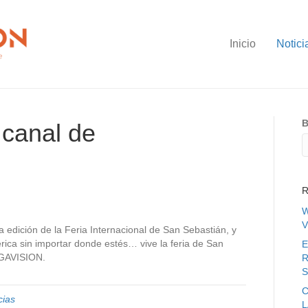
Inicio
Notici
B
canal de
R
W
V
dición de la Feria Internacional de San Sebastián, y
érica sin importar donde estés… vive la feria de San
E
EGAVISION.
R
S
C
cias