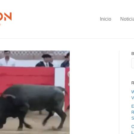
Inicio
Notici
B
R
W
V
E
R
S
C