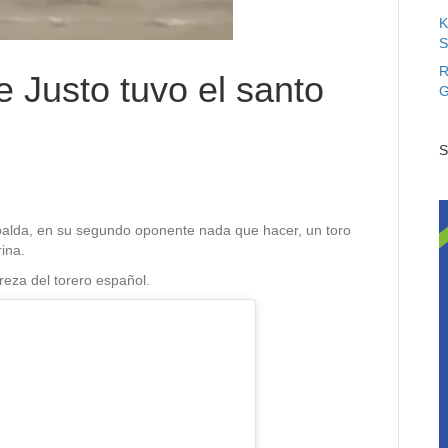
K
S
R
e Justo tuvo el santo
G
S
spalda, en su segundo oponente nada que hacer, un toro
ina.
reza del torero español.