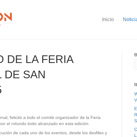
Inicio
Notici
B
 DE LA FERIA
 DE SAN
R
5
W
V
E
R
al, felicitó a todo el comité organizador de la Feria
S
or el rotundo éxito alcanzado en esta edición.
C
jecución de cada uno de los eventos, desde los desfiles y