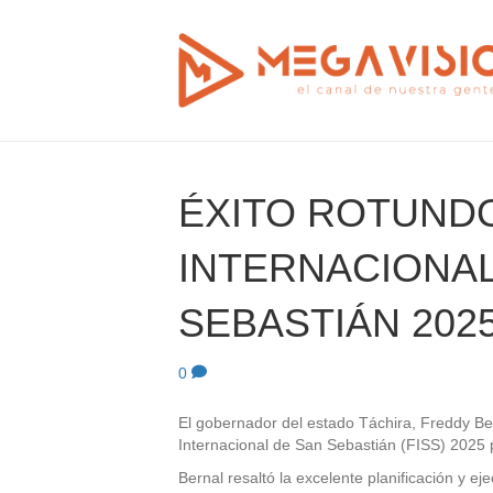
ÉXITO ROTUNDO
INTERNACIONAL
SEBASTIÁN 202
0
El gobernador del estado Táchira, Freddy Bern
Internacional de San Sebastián (FISS) 2025 p
Bernal resaltó la excelente planificación y e