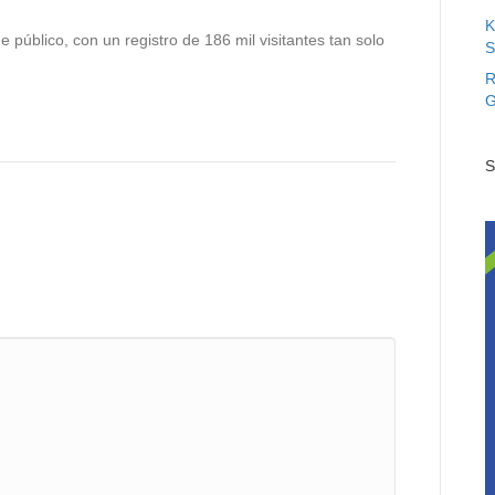
K
 público, con un registro de 186 mil visitantes tan solo
S
R
G
S