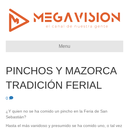
Menu
PINCHOS Y MAZORCA
TRADICIÓN FERIAL
0
¿Y quien no se ha comido un pincho en la Feria de San
Sebastián?
Hasta el más vanidoso y presumido se ha comido uno, o tal vez