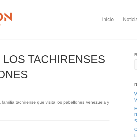
Inicio
Notici
B
 LOS TACHIRENSES
LONES
R
W
V
 familia tachirense que visita los pabellones Venezuela y
E
R
S
C