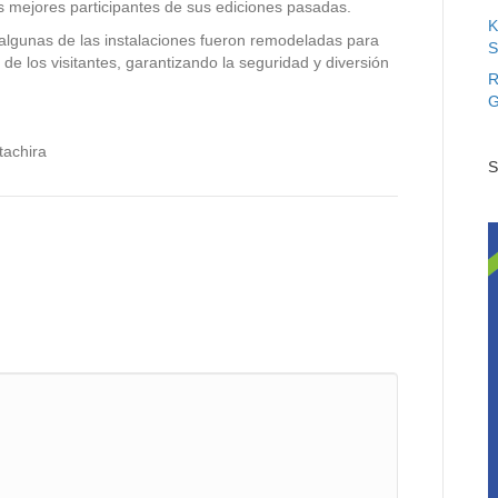
s mejores participantes de sus ediciones pasadas.
K
algunas de las instalaciones fueron remodeladas para
S
de los visitantes, garantizando la seguridad y diversión
R
G
tachira
S