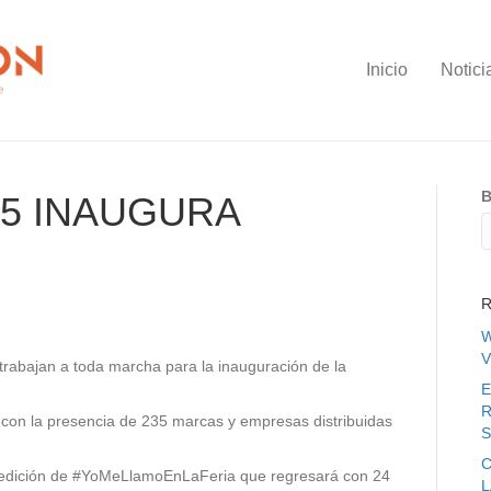
Inicio
Notici
B
5 INAUGURA
R
W
V
rabajan a toda marcha para la inauguración de la
E
R
a con la presencia de 235 marcas y empresas distribuidas
S
C
a edición de #YoMeLlamoEnLaFeria que regresará con 24