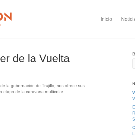
Inicio
Notici
B
er de la Vuelta
R
 de la gobernación de Trujillo, nos ofrece sus
a etapa de la caravana multicolor.
W
V
E
R
S
C