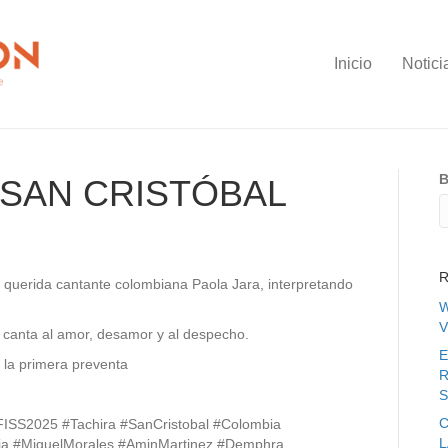
Inicio
Notici
B
 SAN CRISTÓBAL
R
a querida cantante colombiana Paola Jara, interpretando
W
V
e canta al amor, desamor y al despecho.
E
 la primera preventa
R
S
C
FISS2025 #Tachira #SanCristobal #Colombia
ia #MiguelMorales #AminMartinez #Demphra