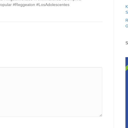
#Popular #Reggeaton #LosAdolescentes
K
S
R
G
S