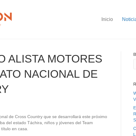
Inicio
Notici
B
O ALISTA MOTORES
ATO NACIONAL DE
R
RY
W
V
E
R
onal de Cross Country que se desarrollará este próximo
S
ba del estado Táchira, niños y jóvenes del Team
C
título en casa.