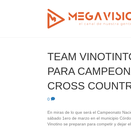
TEAM VINOTINT
PARA CAMPEON
CROSS COUNT
0
En miras de lo que será el Campeonato Naci
sábado 1ero de marzo en el municipio Córdo
Vinotino se preparan para competir y dejar el 