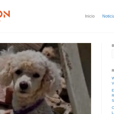
Inicio
Notici
B
R
W
V
E
R
S
C