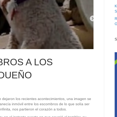
K
S
R
G
S
BROS A LOS
 DUEÑO
ue dejaron los recientes acontecimientos, una imagen se
anecía inmóvil entre los escombros de lo que solía ser
finita, nos partieron el corazón a todos.
a: en el instante exacto en que ocurrió el temblor, su