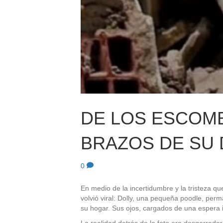
DE LOS ESCOM
BRAZOS DE SU
0
En medio de la incertidumbre y la tristeza q
volvió viral: Dolly, una pequeña poodle, perm
su hogar. Sus ojos, cargados de una espera in
La realidad detrás de la foto era desgarrador