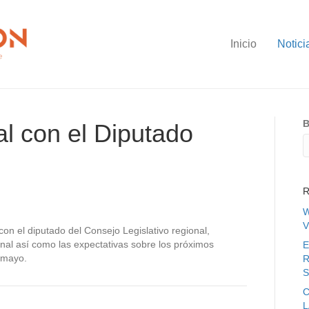
Inicio
Notici
B
al con el Diputado
R
W
V
on el diputado del Consejo Legislativo regional,
nal así como las expectativas sobre los próximos
E
e mayo.
R
S
C