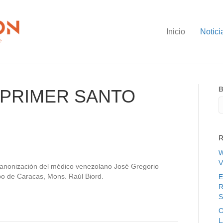
Inicio
Notici
B
 PRIMER SANTO
R
W
V
 canonización del médico venezolano José Gregorio
po de Caracas, Mons. Raúl Biord.
E
R
S
C