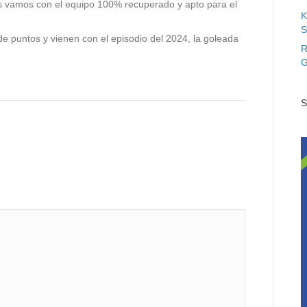
os vamos con el equipo 100% recuperado y apto para el
K
S
e puntos y vienen con el episodio del 2024, la goleada
R
G
S