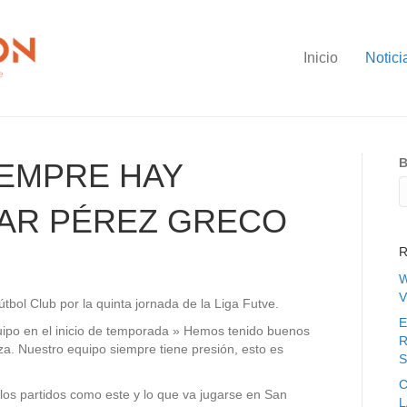
Inicio
Notici
B
IEMPRE HAY
GAR PÉREZ GRECO
R
W
V
tbol Club por la quinta jornada de la Liga Futve.
E
uipo en el inicio de temporada » Hemos tenido buenos
R
a. Nuestro equipo siempre tiene presión, esto es
S
C
los partidos como este y lo que va jugarse en San