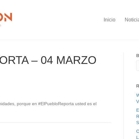
Inicio
Notici
B
ORTA – 04 MARZO
R
W
V
idades, porque en #ElPuebloReporta usted es el
E
R
S
C