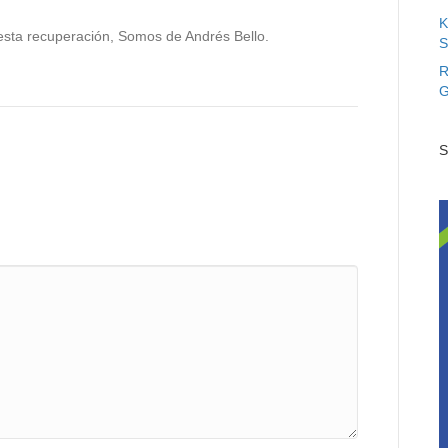
K
esta recuperación, Somos de Andrés Bello.
S
R
G
S