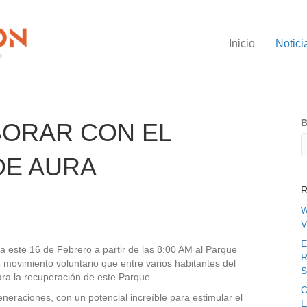
Inicio
Notici
B
BORAR CON EL
DE AURA
R
W
V
E
ta este 16 de Febrero a partir de las 8:00 AM al Parque
R
movimiento voluntario que entre varios habitantes del
S
ara la recuperación de este Parque.
C
neraciones, con un potencial increíble para estimular el