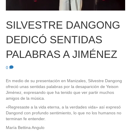
SILVESTRE DANGONG
DEDICÓ SENTIDAS
PALABRAS A JIMÉNEZ
0
En medio de su presentación en Manizales, Silvestre Dangong
ofreció unas sentidas palabras por la desaparición de Yeison
Jiménez, expresando que ha tenido que ver partir muchos
amigos de la música.
«Regresaste a la vida eterna, a la verdades vida» así expresó
Dangond con profundo sentimiento, lo que no los humanos no
terminan fe entender.
María Bettina Angulo