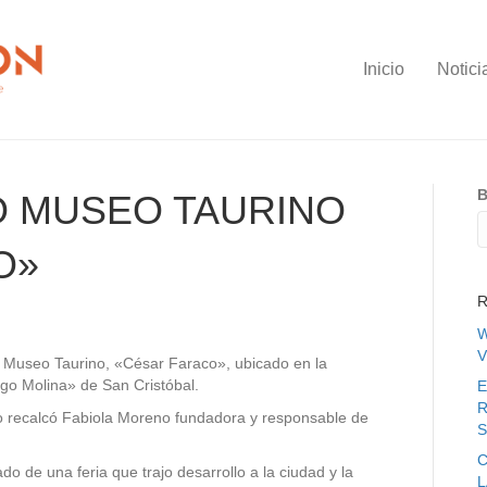
Inicio
Notici
B
 MUSEO TAURINO
O»
R
W
V
el Museo Taurino, «César Faraco», ubicado en la
o Molina» de San Cristóbal.
E
R
 lo recalcó Fabiola Moreno fundadora y responsable de
S
C
o de una feria que trajo desarrollo a la ciudad y la