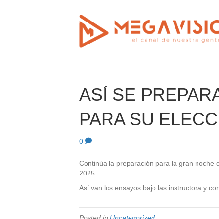
ASÍ SE PREPAR
PARA SU ELECC
0
Continúa la preparación para la gran noche 
2025.
Así van los ensayos bajo las instructora y co
Posted in
Uncategorized