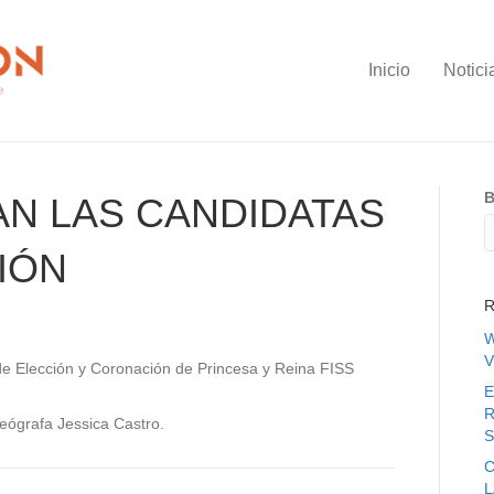
Inicio
Notici
B
AN LAS CANDIDATAS
IÓN
R
W
V
de Elección y Coronación de Princesa y Reina FISS
E
R
reógrafa Jessica Castro.
S
C