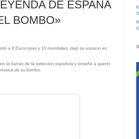
LEYENDA DE ESPAÑA
K
S
EL BOMBO»
R
G
S
istió a 8 Eurocopas y 10 mundiales, dejó su espacio en
 en la barras de la selección española y enseñó a querer
a música de su bombo.