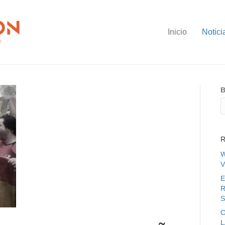
Inicio
Notici
B
R
W
V
E
R
S
C