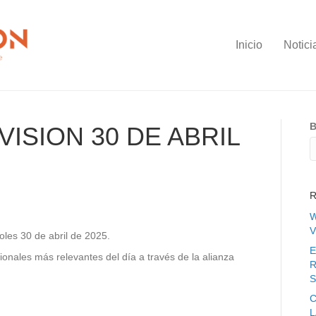
Inicio
Notici
B
ISION 30 DE ABRIL
R
W
V
oles 30 de abril de 2025.
E
ionales más relevantes del día a través de la alianza
R
S
C