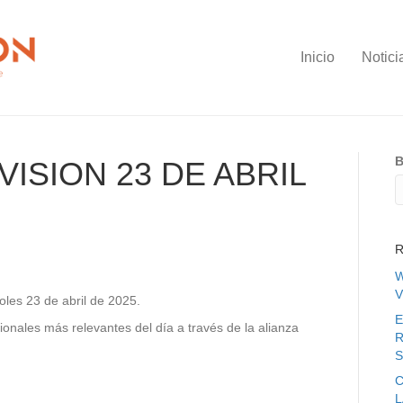
Inicio
Notici
B
ISION 23 DE ABRIL
R
W
V
oles 23 de abril de 2025.
E
ionales más relevantes del día a través de la alianza
R
S
C