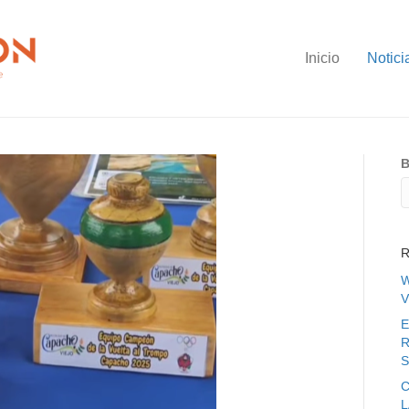
Inicio
Notici
B
R
W
V
E
R
S
C