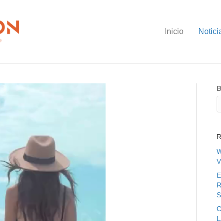
Inicio
Notici
B
R
W
V
E
R
S
C