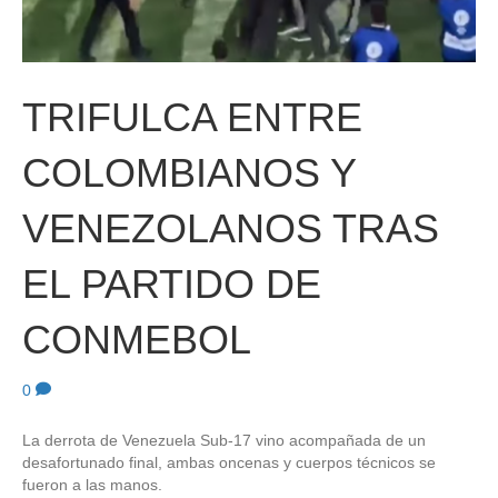
TRIFULCA ENTRE
COLOMBIANOS Y
VENEZOLANOS TRAS
EL PARTIDO DE
CONMEBOL
0
La derrota de Venezuela Sub-17 vino acompañada de un
desafortunado final, ambas oncenas y cuerpos técnicos se
fueron a las manos.