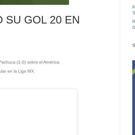
K
S
 SU GOL 20 EN
R
G
S
Pachuca (1-0) sobre el América.
ular en la Liga MX.