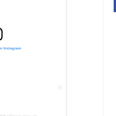
on Instagram
ION (@megavision.ve)