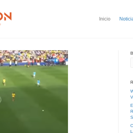
Inicio
Notici
B
R
W
V
E
R
S
C