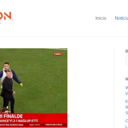
Inicio
Notici
B
R
W
V
E
R
S
C