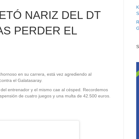
K
TÓ NARIZ DEL DT
S
R
AS PERDER EL
G
S
hornoso en su carrera, está vez agrediendo al
contra el Galatasaray.
z del entrenador y el mismo cae al césped. Recordemos
spensión de cuatro juegos y una multa de 42.500 euros.