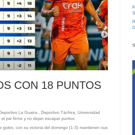
K
S
R
G
S
OS CON 18 PUNTOS
Deportivo La Guaira , Deportivo Táchira, Universidad
el pie firme y no dejan escapar puntos.
de goles, con su victoria del domingo (1-3) mantienen sus