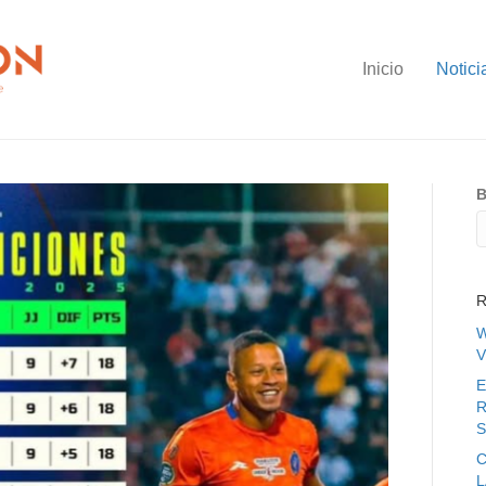
Inicio
Notici
B
R
W
V
E
R
S
C