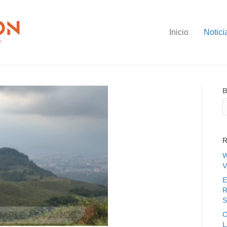
Inicio
Notici
B
R
W
V
E
R
S
C