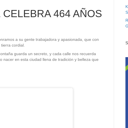
K
 CELEBRA 464 AÑOS
S
R
G
honramos a su gente trabajadora y apasionada, que con
S
tierra cordial.
montaña guarda un secreto, y cada calle nos recuerda
 nacer en esta ciudad llena de tradición y belleza que