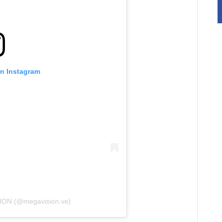
on Instagram
ION (@megavision.ve)