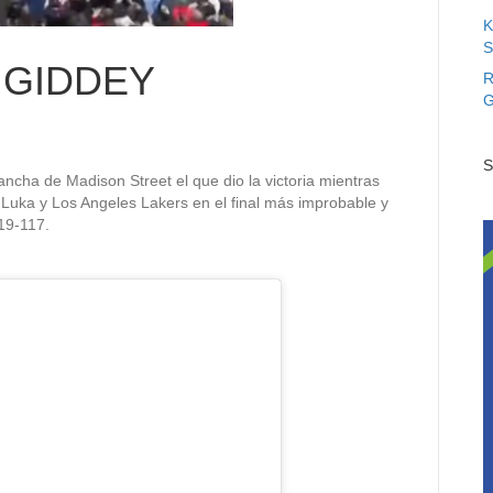
K
S
 GIDDEY
R
G
S
ncha de Madison Street el que dio la victoria mientras
, Luka y Los Angeles Lakers en el final más improbable y
119-117.