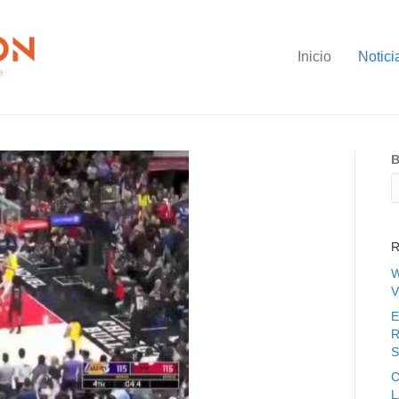
Inicio
Notici
B
R
W
V
E
R
S
C