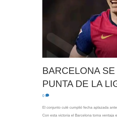
BARCELONA SE 
PUNTA DE LA LI
0
El conjunto culé cumplió fecha aplazada an
Con esta victoria el Barcelona toma ventaja e