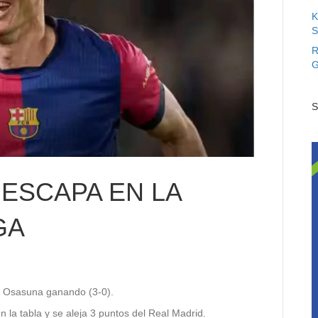
K
S
R
G
S
ESCAPA EN LA
GA
te Osasuna ganando (3-0).
n la tabla y se aleja 3 puntos del Real Madrid.