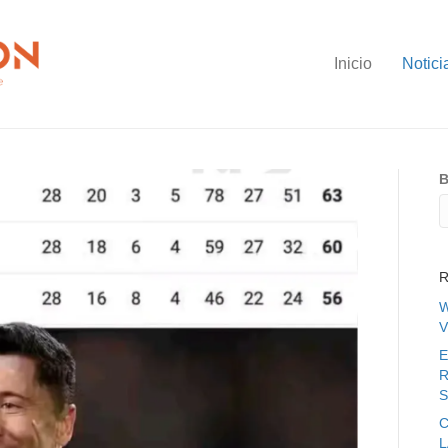
Inicio
Notici
B
R
W
V
E
R
S
C