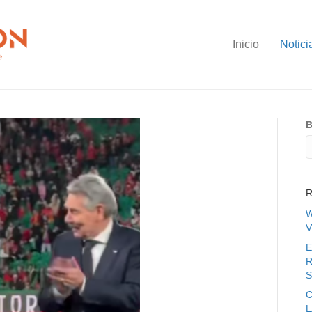
Inicio
Notici
B
R
W
V
E
R
S
C