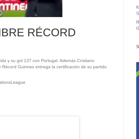
K
S
R
G
MBRE RÉCORD
S
vida y su gol 137 con Portugal. Además Cristiano
y Récord Guinnes entrega la certificación de su partido
NationsLeague