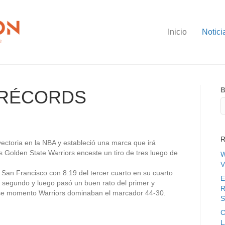
Inicio
Notici
B
 RÉCORDS
R
ectoria en la NBA y estableció una marca que irá
 Golden State Warriors enceste un tiro de tres luego de
W
V
e San Francisco con 8:19 del tercer cuarto en su cuarto
E
 el segundo y luego pasó un buen rato del primer y
R
ese momento Warriors dominaban el marcador 44-30.
S
C