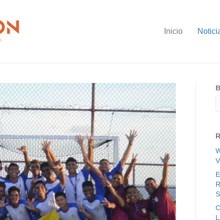
Inicio
Notici
B
R
W
V
E
R
S
C