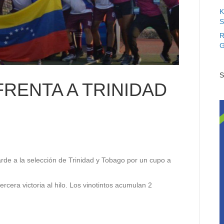
K
S
R
G
S
RENTA A TRINIDAD
rde a la selección de Trinidad y Tobago por un cupo a
cera victoria al hilo. Los vinotintos acumulan 2