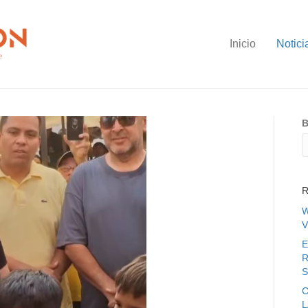
Inicio
Notici
B
R
W
V
E
R
S
C