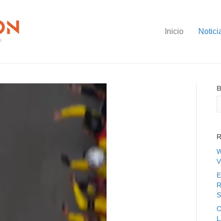
Inicio
Notici
B
R
W
V
E
R
S
C