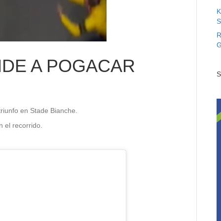
K
S
R
G
NDE A POGACAR
S
triunfo en Stade Bianche.
 el recorrido.