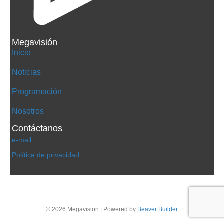
Megavisión
Inicio
Noticias
Programación
Nosotros
Contáctanos
e-mail
Política de privacidad
© 2026 Megavision
|
Powered by
Beaver Builder