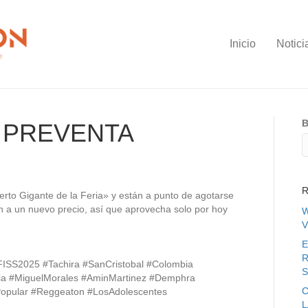
Inicio
Notici
B
 PREVENTA
R
ierto Gigante de la Feria» y están a punto de agotarse
n a un nuevo precio, así que aprovecha solo por hoy
W
V
E
R
FISS2025 #Tachira #SanCristobal #Colombia
S
ia #MiguelMorales #AminMartinez #Demphra
C
#Popular #Reggeaton #LosAdolescentes