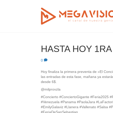
HASTA HOY 1RA
0
Hoy finaliza la primera preventa de «El Conc
las entradas de esta fase, mañana ya estará
desde 6$.
@milprovzla
#Concierto #ConciertoGigante #Feria2025 #
#Venezuela #Panama #PaolaJara #LaFactor
#EmilyGalaviz #Llanera #Vallenato #Salsa 
#FeriaDeSanSebastian