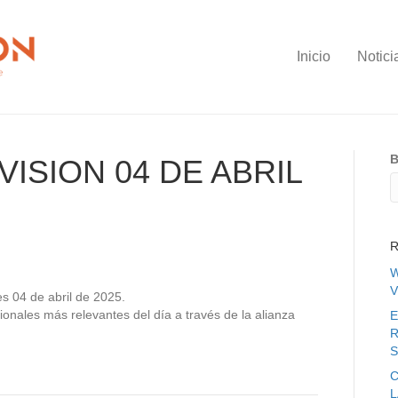
Inicio
Notici
B
ISION 04 DE ABRIL
R
W
V
es 04 de abril de 2025.
ionales más relevantes del día a través de la alianza
E
R
S
C